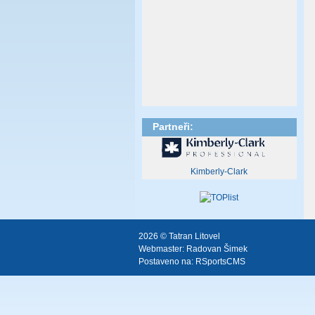
Partneři:
Kimberly-Clark
2026 © Tatran Litovel
Webmaster:
Radovan Šimek
Postaveno na:
RSportsCMS