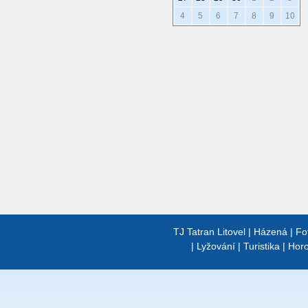
4
5
6
7
8
9
10
TJ Tatran Litovel
|
Házená
|
Fo
|
Lyžování
|
Turistika
|
Horo