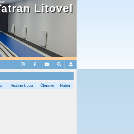
Tatran Litovel
a
Historie klubu
Členové
Nábor