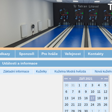
dkazy
Sponzoři
Pro hráče
Veřejnost
Kontakty
Události a informace
Základní informace
Kuželky
Kuželna Modrá hvězda
Nová kuželn
<<
<
Září 2021
>
>>
30
31
1
2
3
4
5
6
7
8
9
10
11
12
13
14
15
16
17
18
19
20
21
22
23
24
25
26
27
28
29
30
1
2
3