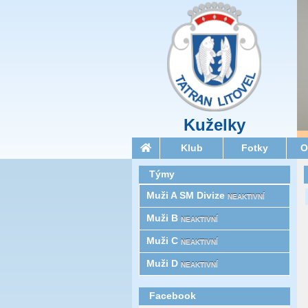
Kuželky
Klub
Fotky
O
Týmy
Muži A SM Divize
NEAKTIVNÍ
Muži B
NEAKTIVNÍ
Muži C
NEAKTIVNÍ
Muži D
NEAKTIVNÍ
Facebook