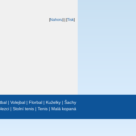
[
Nahoru
]
| [
Tisk
]
tbal
|
Volejbal
|
Florbal
|
Kuželky
|
Šachy
lezci
|
Stolní tenis
|
Tenis
|
Malá kopaná