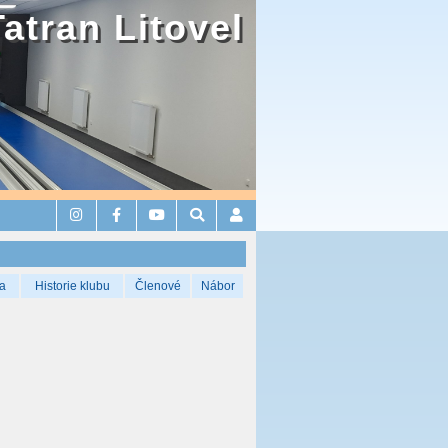
Tatran Litovel
a
Historie klubu
Členové
Nábor