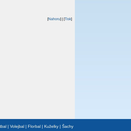
[
Nahoru
]
| [
Tisk
]
tbal
|
Volejbal
|
Florbal
|
Kuželky
|
Šachy