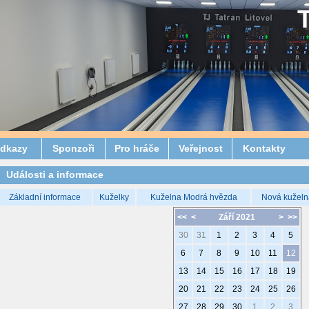
dkazy
Sponzoři
Pro hráče
Veřejnost
Kontakty
Události a informace
Základní informace
Kuželky
Kuželna Modrá hvězda
Nová kuželn
<<
<
Září 2021
>
>>
30
31
1
2
3
4
5
6
7
8
9
10
11
12
13
14
15
16
17
18
19
20
21
22
23
24
25
26
27
28
29
30
1
2
3