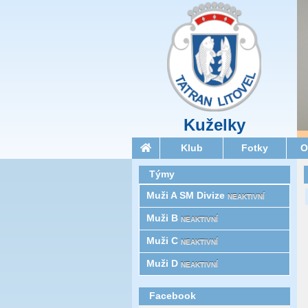
Kuželky
Klub
Fotky
O
Týmy
Muži A SM Divize
NEAKTIVNÍ
Muži B
NEAKTIVNÍ
Muži C
NEAKTIVNÍ
Muži D
NEAKTIVNÍ
Facebook