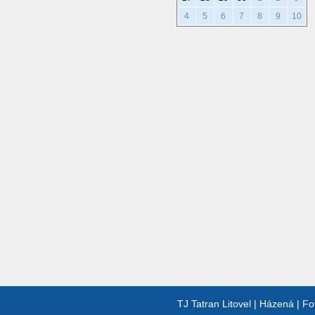
4
5
6
7
8
9
10
TJ Tatran Litovel
|
Házená
|
Fo