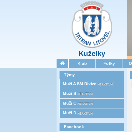
Kuželky
Klub
Fotky
O
Týmy
Muži A SM Divize
NEAKTIVNÍ
Muži B
NEAKTIVNÍ
Muži C
NEAKTIVNÍ
Muži D
NEAKTIVNÍ
Facebook