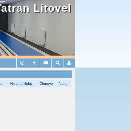
Tatran Litovel
a
Historie klubu
Členové
Nábor