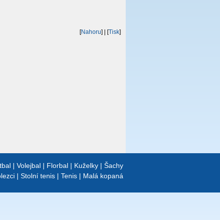
[
Nahoru
]
| [
Tisk
]
tbal
|
Volejbal
|
Florbal
|
Kuželky
|
Šachy
lezci
|
Stolní tenis
|
Tenis
|
Malá kopaná