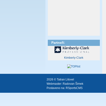
Partneři:
Kimberly-Clark
2026 © Tatran Litovel
Webmaster:
Radovan Šimek
Postaveno na:
RSportsCMS