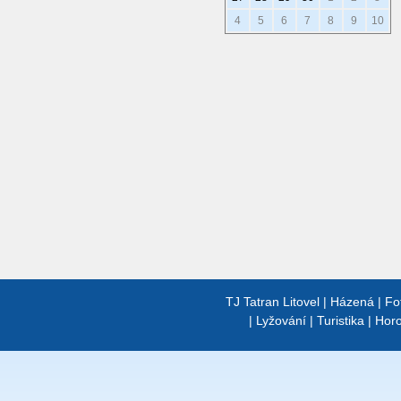
4
5
6
7
8
9
10
TJ Tatran Litovel
|
Házená
|
Fo
|
Lyžování
|
Turistika
|
Horo