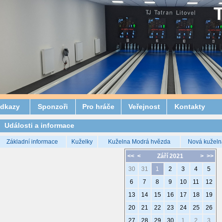
dkazy
Sponzoři
Pro hráče
Veřejnost
Kontakty
Události a informace
Základní informace
Kuželky
Kuželna Modrá hvězda
Nová kuželn
<<
<
Září 2021
>
>>
30
31
1
2
3
4
5
6
7
8
9
10
11
12
13
14
15
16
17
18
19
20
21
22
23
24
25
26
27
28
29
30
1
2
3