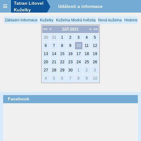
Tatran Litovel
Události a informace
Kuželky
Základní informace
Kuželky
Kuželna Modrá hvězda
Nová kuželna
Historie 
<<
<
Září 2021
>
>>
30
31
1
2
3
4
5
6
7
8
9
10
11
12
13
14
15
16
17
18
19
20
21
22
23
24
25
26
27
28
29
30
1
2
3
4
5
6
7
8
9
10
Facebook