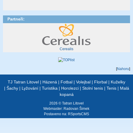
Partneři:
Cerealis
[
Nahoru
]
TJ Tatran Litovel
|
Házená
|
Fotbal
|
Volejbal
|
Florbal
|
Kuželky
|
Šachy
|
Lyžování
|
Turistika
|
Horolezci
|
Stolní tenis
|
Tenis
|
Malá
kopaná
2026 © Tatran Litovel
Webmaster:
Radovan Šimek
Postaveno na:
RSportsCMS