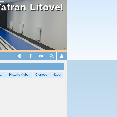
Tatran Litovel
a
Historie klubu
Členové
Nábor