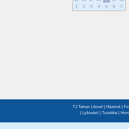
1
2
3
4
5
6
7
TJ Tatran Litovel
|
Házená
|
Fo
|
Lyžování
|
Turistika
|
Horo