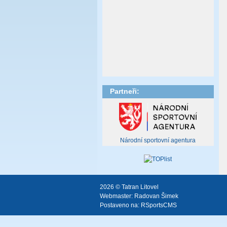
Partneři:
Národní sportovní agentura
2026 © Tatran Litovel
Webmaster:
Radovan Šimek
Postaveno na:
RSportsCMS