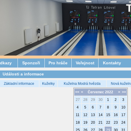
dkazy
Sponzoři
Pro hráče
Veřejnost
Kontakty
Události a informace
Základní informace
Kuželky
Kuželna Modrá hvězda
Nová kuželn
<<
<
Červenec 2022
>
>>
27
28
29
30
1
2
3
4
5
6
7
8
9
10
11
12
13
14
15
16
17
18
19
20
21
22
23
24
25
26
27
28
29
30
31