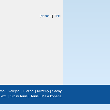
[
Nahoru
]
| [
Tisk
]
tbal
|
Volejbal
|
Florbal
|
Kuželky
|
Šachy
lezci
|
Stolní tenis
|
Tenis
|
Malá kopaná