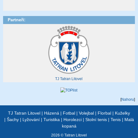
Partneři:
TJ Tatran Litovel
[
Nahoru
]
TJ Tatran Litovel
|
Házená
|
Fotbal
|
Volejbal
|
Florbal
|
Kuželky
|
Šachy
|
Lyžování
|
Turistika
|
Horolezci
|
Stolní tenis
|
Tenis
|
Malá
kopaná
2026 © Tatran Litovel