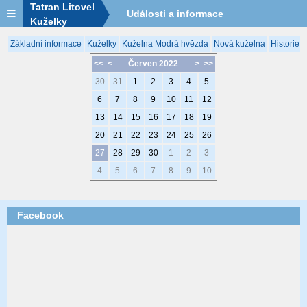
Tatran Litovel
Události a informace
Kuželky
Základní informace
Kuželky
Kuželna Modrá hvězda
Nová kuželna
Historie 
<<
<
Červen 2022
>
>>
30
31
1
2
3
4
5
6
7
8
9
10
11
12
13
14
15
16
17
18
19
20
21
22
23
24
25
26
27
28
29
30
1
2
3
4
5
6
7
8
9
10
Facebook