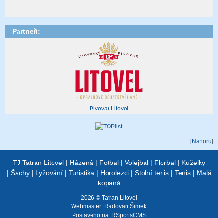
Partneři:
Pivovar Litovel
[
Nahoru
]
TJ Tatran Litovel
|
Házená
|
Fotbal
|
Volejbal
|
Florbal
|
Kuželky
|
Šachy
|
Lyžování
|
Turistika
|
Horolezci
|
Stolní tenis
|
Tenis
|
Malá
kopaná
2026 © Tatran Litovel
Webmaster:
Radovan Šimek
Postaveno na:
RSportsCMS