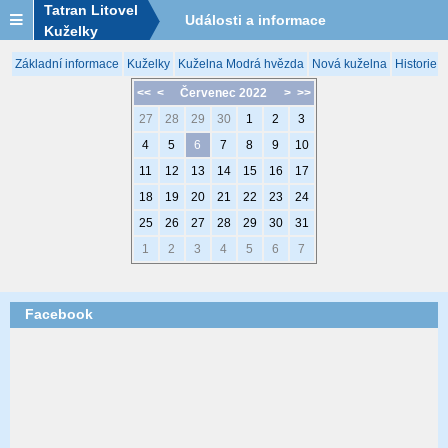
Tatran Litovel
Události a informace
Kuželky
Základní informace
Kuželky
Kuželna Modrá hvězda
Nová kuželna
Historie 
<<
<
Červenec 2022
>
>>
27
28
29
30
1
2
3
4
5
6
7
8
9
10
11
12
13
14
15
16
17
18
19
20
21
22
23
24
25
26
27
28
29
30
31
1
2
3
4
5
6
7
Facebook