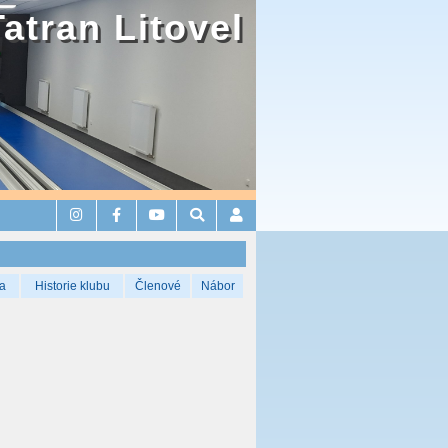
Tatran Litovel
a
Historie klubu
Členové
Nábor