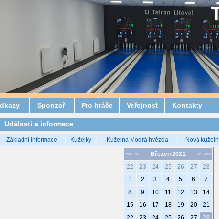
dkazy
Sponzoři
Pro hráče
Veřejnost
Kontakty
Události a informace
Základní informace
Kuželky
Kuželna Modrá hvězda
Nová kuželn
<<
<
Březen 2021
>
>>
22
23
24
25
26
27
28
1
2
3
4
5
6
7
8
9
10
11
12
13
14
15
16
17
18
19
20
21
22
23
24
25
26
27
28