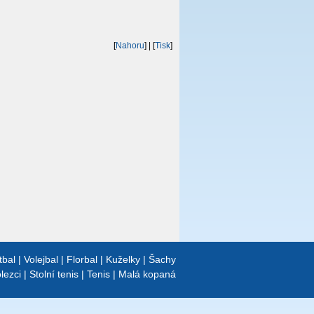
[
Nahoru
]
| [
Tisk
]
tbal
|
Volejbal
|
Florbal
|
Kuželky
|
Šachy
lezci
|
Stolní tenis
|
Tenis
|
Malá kopaná