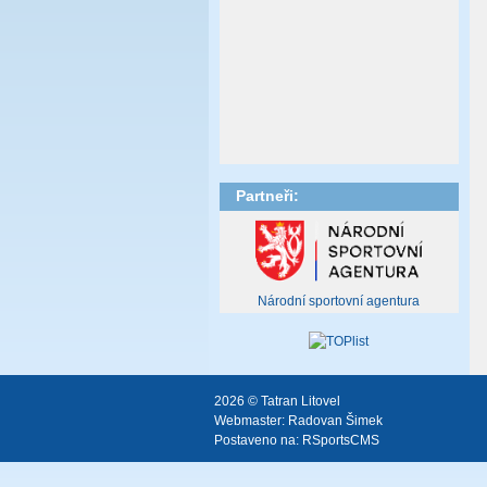
Partneři:
Národní sportovní agentura
2026 © Tatran Litovel
Webmaster:
Radovan Šimek
Postaveno na:
RSportsCMS