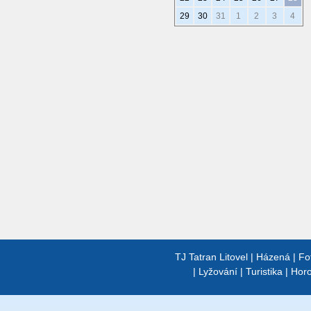
29
30
31
1
2
3
4
TJ Tatran Litovel
|
Házená
|
Fo
|
Lyžování
|
Turistika
|
Horo