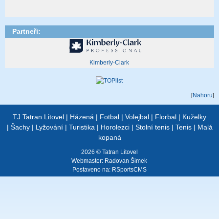
Partneři:
Kimberly-Clark
[
Nahoru
]
TJ Tatran Litovel
|
Házená
|
Fotbal
|
Volejbal
|
Florbal
|
Kuželky
|
Šachy
|
Lyžování
|
Turistika
|
Horolezci
|
Stolní tenis
|
Tenis
|
Malá
kopaná
2026 © Tatran Litovel
Webmaster:
Radovan Šimek
Postaveno na:
RSportsCMS