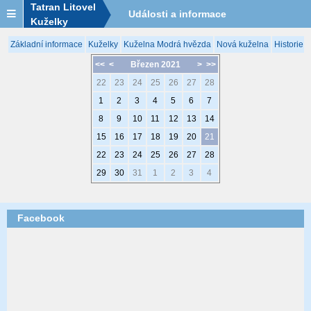
Tatran Litovel
Události a informace
Kuželky
Základní informace
Kuželky
Kuželna Modrá hvězda
Nová kuželna
Historie 
<<
<
Březen 2021
>
>>
22
23
24
25
26
27
28
1
2
3
4
5
6
7
8
9
10
11
12
13
14
15
16
17
18
19
20
21
22
23
24
25
26
27
28
29
30
31
1
2
3
4
Facebook