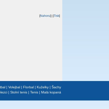
[
Nahoru
]
| [
Tisk
]
tbal
|
Volejbal
|
Florbal
|
Kuželky
|
Šachy
lezci
|
Stolní tenis
|
Tenis
|
Malá kopaná