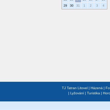
29
30
31
1
2
3
4
TJ Tatran Litovel
|
Házená
|
Fo
|
Lyžování
|
Turistika
|
Horo