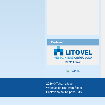
Partneři:
Město Litovel
2026 © Tatran Litovel
Webmaster:
Radovan Šimek
Postaveno na:
RSportsCMS