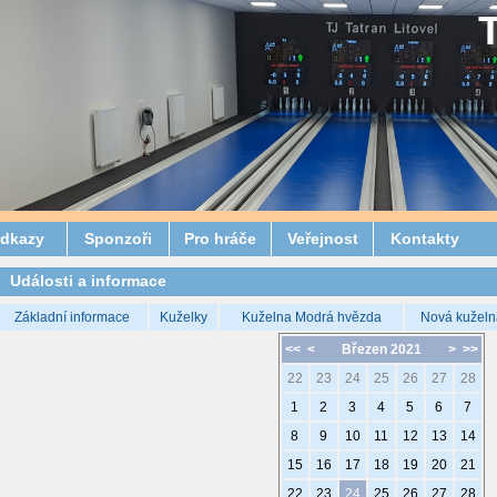
dkazy
Sponzoři
Pro hráče
Veřejnost
Kontakty
Události a informace
Základní informace
Kuželky
Kuželna Modrá hvězda
Nová kuželn
<<
<
Březen 2021
>
>>
22
23
24
25
26
27
28
1
2
3
4
5
6
7
8
9
10
11
12
13
14
15
16
17
18
19
20
21
22
23
24
25
26
27
28