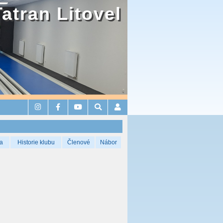
Tatran Litovel
a
Historie klubu
Členové
Nábor