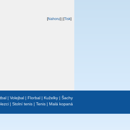
[
Nahoru
]
| [
Tisk
]
tbal
|
Volejbal
|
Florbal
|
Kuželky
|
Šachy
lezci
|
Stolní tenis
|
Tenis
|
Malá kopaná