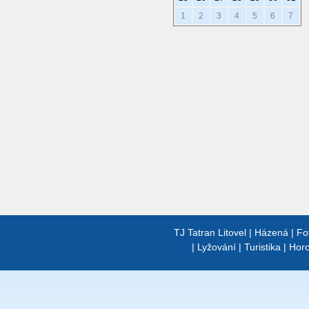
1
2
3
4
5
6
7
TJ Tatran Litovel
|
Házená
|
Fo
|
Lyžování
|
Turistika
|
Horo