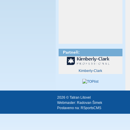
Partneři:
Kimberly-Clark
2026 © Tatran Litovel
Webmaster:
Radovan Šimek
Postaveno na:
RSportsCMS