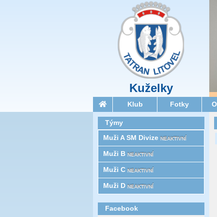
Kuželky
Klub
Fotky
O
Týmy
Muži A SM Divize
NEAKTIVNÍ
Muži B
NEAKTIVNÍ
Muži C
NEAKTIVNÍ
Muži D
NEAKTIVNÍ
Facebook