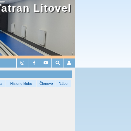
Tatran Litovel
a
Historie klubu
Členové
Nábor