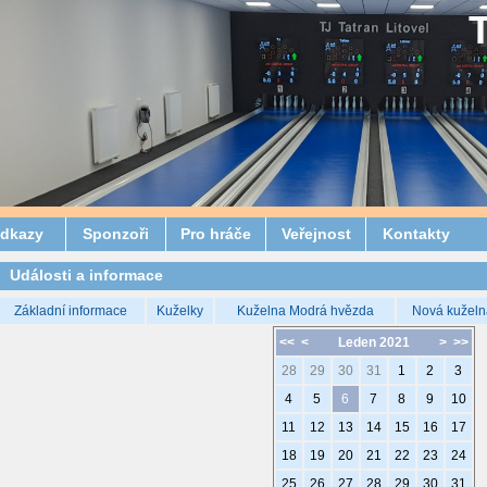
dkazy
Sponzoři
Pro hráče
Veřejnost
Kontakty
Události a informace
Základní informace
Kuželky
Kuželna Modrá hvězda
Nová kuželn
<<
<
Leden 2021
>
>>
28
29
30
31
1
2
3
4
5
6
7
8
9
10
11
12
13
14
15
16
17
18
19
20
21
22
23
24
25
26
27
28
29
30
31