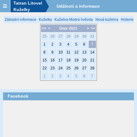
Tatran Litovel
Události a informace
Kuželky
Základní informace
Kuželky
Kuželna Modrá hvězda
Nová kuželna
Historie 
<<
<
Únor 2021
>
>>
25
26
27
28
29
30
31
1
2
3
4
5
6
7
8
9
10
11
12
13
14
15
16
17
18
19
20
21
22
23
24
25
26
27
28
1
2
3
4
5
6
7
Facebook