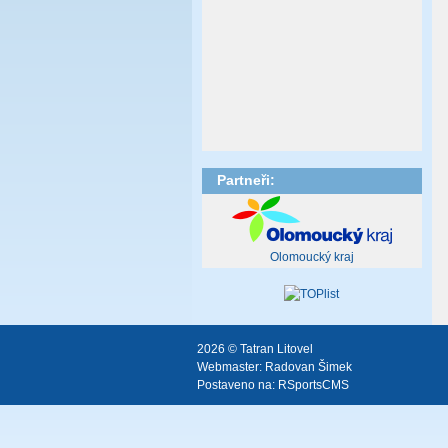
Partneři:
Olomoucký kraj
2026 © Tatran Litovel
Webmaster:
Radovan Šimek
Postaveno na:
RSportsCMS