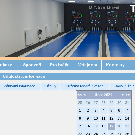
dkazy
Sponzoři
Pro hráče
Veřejnost
Kontakty
Události a informace
Základní informace
Kuželky
Kuželna Modrá hvězda
Nová kuželn
<<
<
Únor 2021
>
>>
25
26
27
28
29
30
31
1
2
3
4
5
6
7
8
9
10
11
12
13
14
15
16
17
18
19
20
21
22
23
24
25
26
27
28