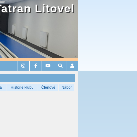
Tatran Litovel
a
Historie klubu
Členové
Nábor