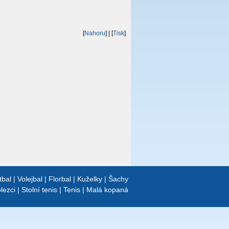
[
Nahoru
]
| [
Tisk
]
tbal
|
Volejbal
|
Florbal
|
Kuželky
|
Šachy
lezci
|
Stolní tenis
|
Tenis
|
Malá kopaná