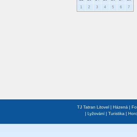
1
2
3
4
5
6
7
TJ Tatran Litovel
|
Házená
|
Fo
|
Lyžování
|
Turistika
|
Horo