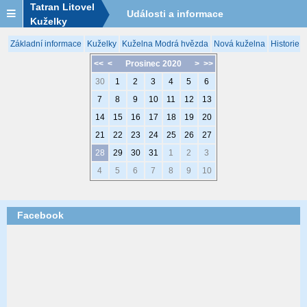
Tatran Litovel
Události a informace
Kuželky
Základní informace
Kuželky
Kuželna Modrá hvězda
Nová kuželna
Historie 
<<
<
Prosinec 2020
>
>>
30
1
2
3
4
5
6
7
8
9
10
11
12
13
14
15
16
17
18
19
20
21
22
23
24
25
26
27
28
29
30
31
1
2
3
4
5
6
7
8
9
10
Facebook