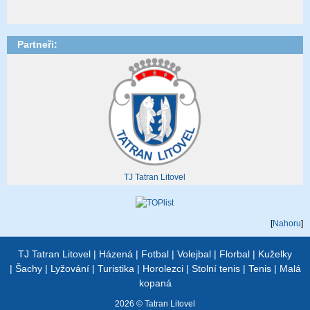
Partneři:
TJ Tatran Litovel
[
Nahoru
]
TJ Tatran Litovel
|
Házená
|
Fotbal
|
Volejbal
|
Florbal
|
Kuželky
|
Šachy
|
Lyžování
|
Turistika
|
Horolezci
|
Stolní tenis
|
Tenis
|
Malá
kopaná
2026 © Tatran Litovel