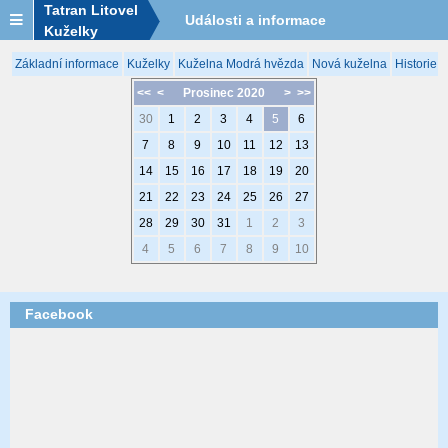
Tatran Litovel
Události a informace
Kuželky
Základní informace
Kuželky
Kuželna Modrá hvězda
Nová kuželna
Historie 
<<
<
Prosinec 2020
>
>>
30
1
2
3
4
5
6
7
8
9
10
11
12
13
14
15
16
17
18
19
20
21
22
23
24
25
26
27
28
29
30
31
1
2
3
4
5
6
7
8
9
10
Facebook