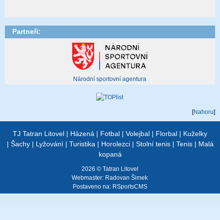
Partneři:
Národní sportovní agentura
[
Nahoru
]
TJ Tatran Litovel
|
Házená
|
Fotbal
|
Volejbal
|
Florbal
|
Kuželky
|
Šachy
|
Lyžování
|
Turistika
|
Horolezci
|
Stolní tenis
|
Tenis
|
Malá
kopaná
2026 © Tatran Litovel
Webmaster:
Radovan Šimek
Postaveno na:
RSportsCMS