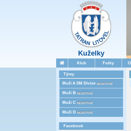
Kuželky
Klub
Fotky
O
Týmy
Muži A SM Divize
NEAKTIVNÍ
Muži B
NEAKTIVNÍ
Muži C
NEAKTIVNÍ
Muži D
NEAKTIVNÍ
Facebook