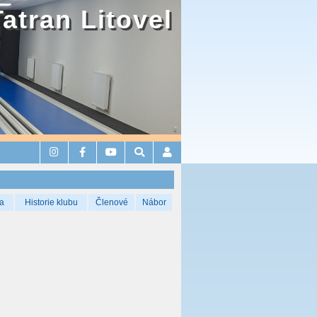
Tatran Litovel
a
Historie klubu
Členové
Nábor