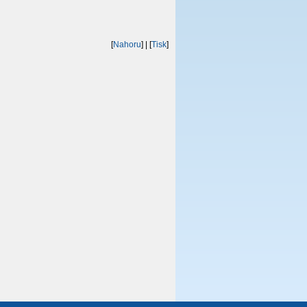
[
Nahoru
]
| [
Tisk
]