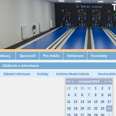
dkazy
Sponzoři
Pro hráče
Veřejnost
Kontakty
Události a informace
Základní informace
Kuželky
Kuželna Modrá hvězda
Nová kuželn
<<
<
Listopad 2019
>
>>
28
29
30
31
1
2
3
4
5
6
7
8
9
10
11
12
13
14
15
16
17
18
19
20
21
22
23
24
25
26
27
28
29
30
1