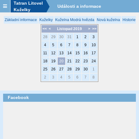
Tatran Litovel
Události a informace
Kuželky
Základní informace
Kuželky
Kuželna Modrá hvězda
Nová kuželna
Historie 
<<
<
Listopad 2019
>
>>
28
29
30
31
1
2
3
4
5
6
7
8
9
10
11
12
13
14
15
16
17
18
19
20
21
22
23
24
25
26
27
28
29
30
1
2
3
4
5
6
7
8
Facebook