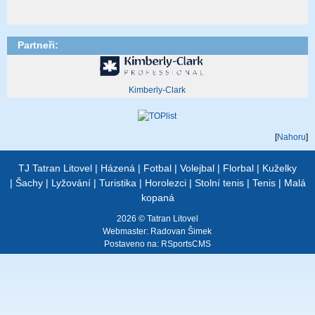
Partneři:
Kimberly-Clark
[
Nahoru
]
TJ Tatran Litovel
|
Házená
|
Fotbal
|
Volejbal
|
Florbal
|
Kuželky
|
Šachy
|
Lyžování
|
Turistika
|
Horolezci
|
Stolní tenis
|
Tenis
|
Malá
kopaná
2026 © Tatran Litovel
Webmaster:
Radovan Šimek
Postaveno na:
RSportsCMS