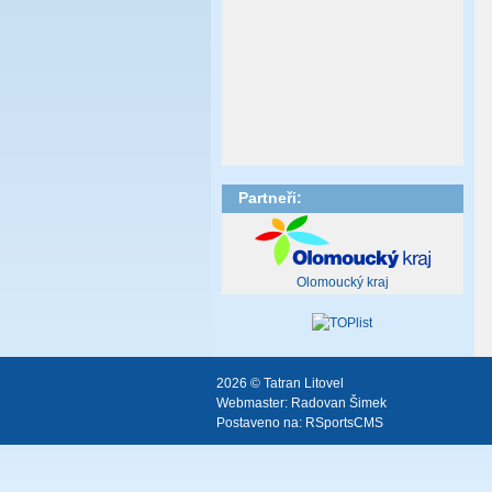
Partneři:
Olomoucký kraj
2026 © Tatran Litovel
Webmaster:
Radovan Šimek
Postaveno na:
RSportsCMS