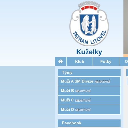
Kuželky
Klub
Fotky
O
Týmy
Muži A SM Divize
NEAKTIVNÍ
Muži B
NEAKTIVNÍ
Muži C
NEAKTIVNÍ
Muži D
NEAKTIVNÍ
Facebook