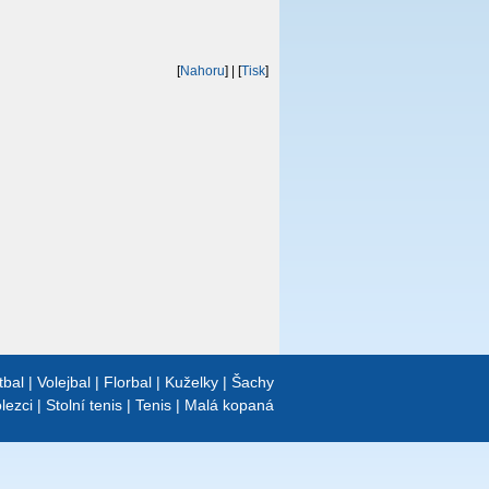
[
Nahoru
]
| [
Tisk
]
tbal
|
Volejbal
|
Florbal
|
Kuželky
|
Šachy
lezci
|
Stolní tenis
|
Tenis
|
Malá kopaná