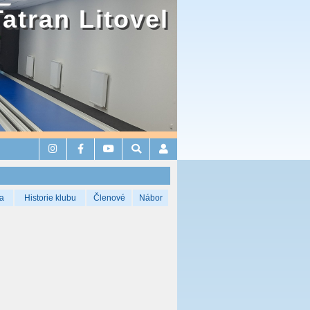
Tatran Litovel
a
Historie klubu
Členové
Nábor