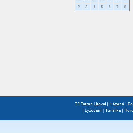
2
3
4
5
6
7
8
TJ Tatran Litovel
|
Házená
|
Fo
|
Lyžování
|
Turistika
|
Horo