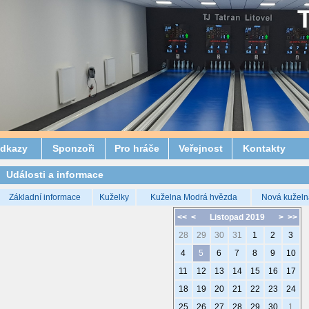
dkazy
Sponzoři
Pro hráče
Veřejnost
Kontakty
Události a informace
Základní informace
Kuželky
Kuželna Modrá hvězda
Nová kuželn
<<
<
Listopad 2019
>
>>
28
29
30
31
1
2
3
4
5
6
7
8
9
10
11
12
13
14
15
16
17
18
19
20
21
22
23
24
25
26
27
28
29
30
1