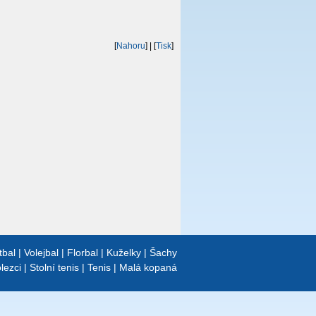
[
Nahoru
]
| [
Tisk
]
tbal
|
Volejbal
|
Florbal
|
Kuželky
|
Šachy
lezci
|
Stolní tenis
|
Tenis
|
Malá kopaná