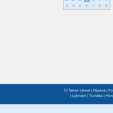
3
4
5
6
7
8
9
TJ Tatran Litovel
|
Házená
|
Fo
|
Lyžování
|
Turistika
|
Horo