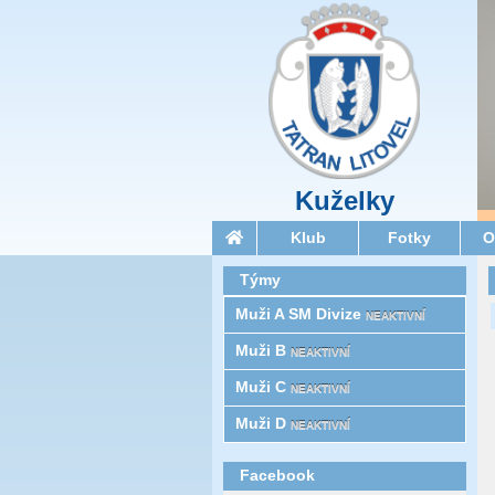
Kuželky
Klub
Fotky
O
Týmy
Muži A SM Divize
NEAKTIVNÍ
Muži B
NEAKTIVNÍ
Muži C
NEAKTIVNÍ
Muži D
NEAKTIVNÍ
Facebook