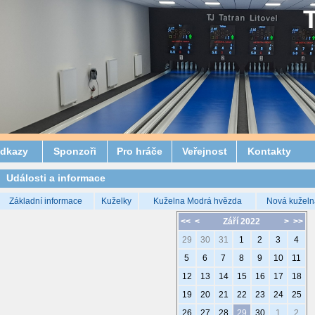
dkazy
Sponzoři
Pro hráče
Veřejnost
Kontakty
Události a informace
Základní informace
Kuželky
Kuželna Modrá hvězda
Nová kuželn
<<
<
Září 2022
>
>>
29
30
31
1
2
3
4
5
6
7
8
9
10
11
12
13
14
15
16
17
18
19
20
21
22
23
24
25
26
27
28
29
30
1
2