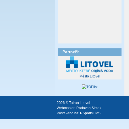
Partneři:
Město Litovel
2026 © Tatran Litovel
Webmaster:
Radovan Šimek
Postaveno na:
RSportsCMS