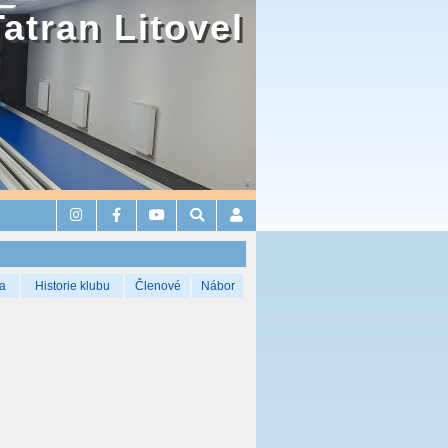
Tatran Litovel
a
Historie klubu
Členové
Nábor