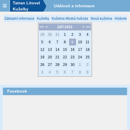
Tatran Litovel
Události a informace
Kuželky
Základní informace
Kuželky
Kuželna Modrá hvězda
Nová kuželna
Historie 
<<
<
Září 2022
>
>>
29
30
31
1
2
3
4
5
6
7
8
9
10
11
12
13
14
15
16
17
18
19
20
21
22
23
24
25
26
27
28
29
30
1
2
3
4
5
6
7
8
9
Facebook