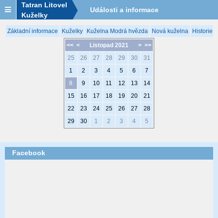
Tatran Litovel
Události a informace
Kuželky
Základní informace
Kuželky
Kuželna Modrá hvězda
Nová kuželna
Historie 
<<
<
Listopad 2021
>
>>
25
26
27
28
29
30
31
1
2
3
4
5
6
7
8
9
10
11
12
13
14
15
16
17
18
19
20
21
22
23
24
25
26
27
28
29
30
1
2
3
4
5
Facebook