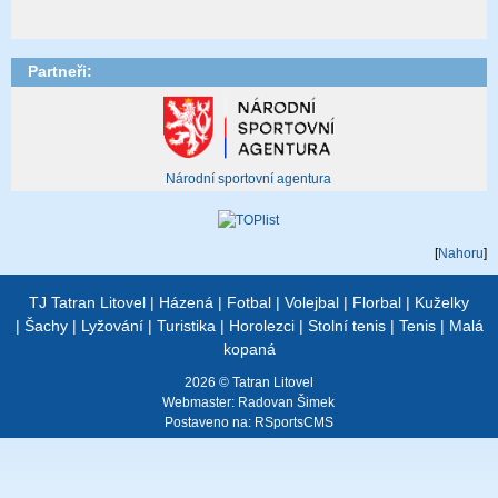
Partneři:
Národní sportovní agentura
[
Nahoru
]
TJ Tatran Litovel
|
Házená
|
Fotbal
|
Volejbal
|
Florbal
|
Kuželky
|
Šachy
|
Lyžování
|
Turistika
|
Horolezci
|
Stolní tenis
|
Tenis
|
Malá
kopaná
2026 © Tatran Litovel
Webmaster:
Radovan Šimek
Postaveno na:
RSportsCMS