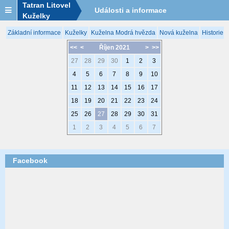
Tatran Litovel
Události a informace
Kuželky
Základní informace
Kuželky
Kuželna Modrá hvězda
Nová kuželna
Historie 
<<
<
Říjen 2021
>
>>
27
28
29
30
1
2
3
4
5
6
7
8
9
10
11
12
13
14
15
16
17
18
19
20
21
22
23
24
25
26
27
28
29
30
31
1
2
3
4
5
6
7
Facebook