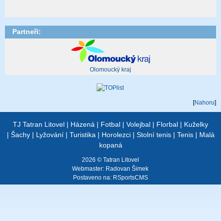
Partneři:
Olomoucký kraj
[
Nahoru
]
TJ Tatran Litovel
|
Házená
|
Fotbal
|
Volejbal
|
Florbal
|
Kuželky
|
Šachy
|
Lyžování
|
Turistika
|
Horolezci
|
Stolní tenis
|
Tenis
|
Malá
kopaná
2026 © Tatran Litovel
Webmaster:
Radovan Šimek
Postaveno na:
RSportsCMS