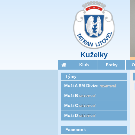
Kuželky
Klub
Fotky
O
Týmy
Muži A SM Divize
NEAKTIVNÍ
Muži B
NEAKTIVNÍ
Muži C
NEAKTIVNÍ
Muži D
NEAKTIVNÍ
Facebook