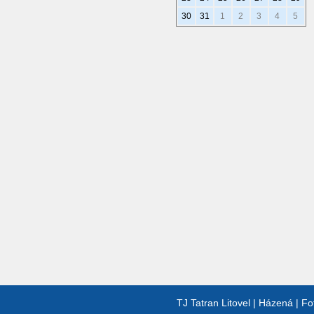
30
31
1
2
3
4
5
TJ Tatran Litovel
|
Házená
|
Fo