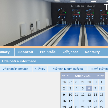
dkazy
Sponzoři
Pro hráče
Veřejnost
Kontakty
Události a informace
Základní informace
Kuželky
Kuželna Modrá hvězda
Nová kuželn
<<
<
Srpen 2021
>
>>
26
27
28
29
30
31
1
2
3
4
5
6
7
8
9
10
11
12
13
14
15
16
17
18
19
20
21
22
23
24
25
26
27
28
29