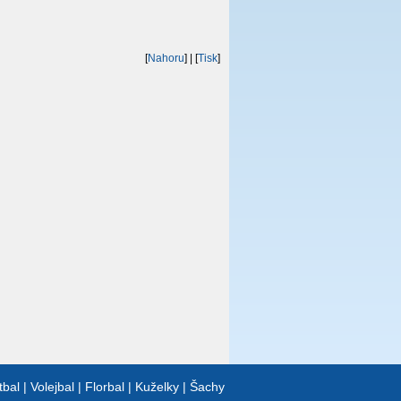
[
Nahoru
]
| [
Tisk
]
tbal
|
Volejbal
|
Florbal
|
Kuželky
|
Šachy