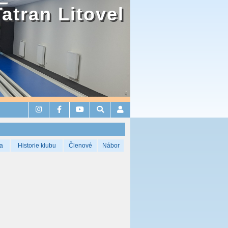
Tatran Litovel
a
Historie klubu
Členové
Nábor