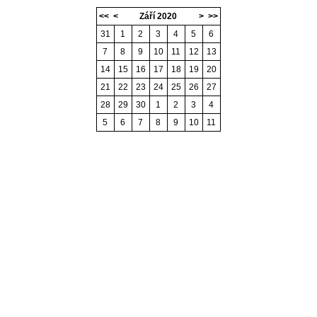
<<
<
Září 2020
>
>>
31
1
2
3
4
5
6
7
8
9
10
11
12
13
14
15
16
17
18
19
20
21
22
23
24
25
26
27
28
29
30
1
2
3
4
5
6
7
8
9
10
11