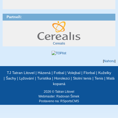
Partneři:
Cerealis
[
Nahoru
]
TJ Tatran Litovel
|
Házená
|
Fotbal
|
Volejbal
|
Florbal
|
Kuželky
|
Šachy
|
Lyžování
|
Turistika
|
Horolezci
|
Stolní tenis
|
Tenis
|
Malá
kopaná
2026 © Tatran Litovel
Webmaster:
Radovan Šimek
Postaveno na:
RSportsCMS