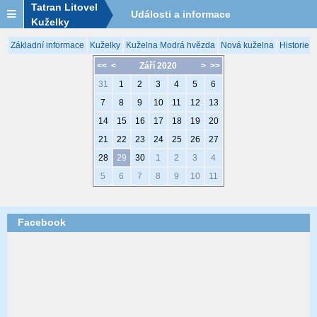
Tatran Litovel
Události a informace
Kuželky
Základní informace
Kuželky
Kuželna Modrá hvězda
Nová kuželna
Historie 
<<
<
Září 2020
>
>>
31
1
2
3
4
5
6
7
8
9
10
11
12
13
14
15
16
17
18
19
20
21
22
23
24
25
26
27
28
29
30
1
2
3
4
5
6
7
8
9
10
11
Facebook