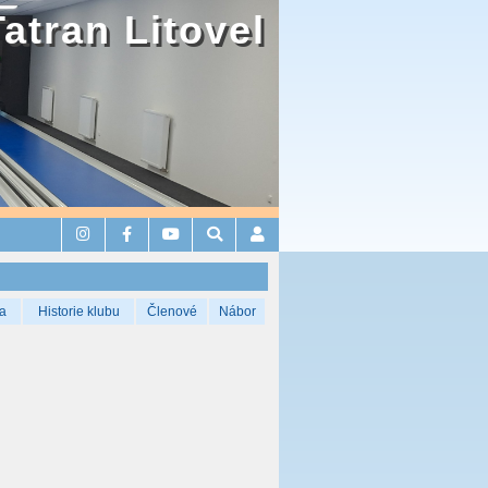
Tatran Litovel
a
Historie klubu
Členové
Nábor