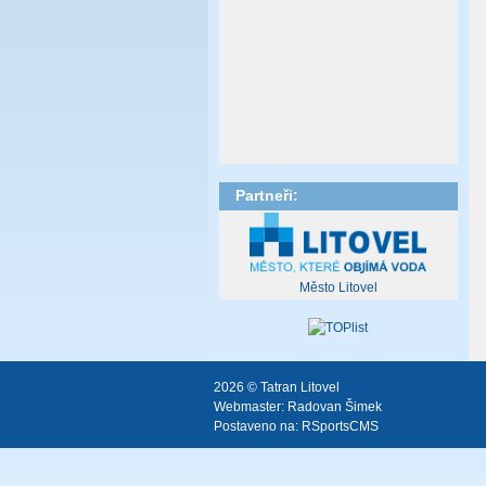
Partneři:
Město Litovel
2026 © Tatran Litovel
Webmaster:
Radovan Šimek
Postaveno na:
RSportsCMS