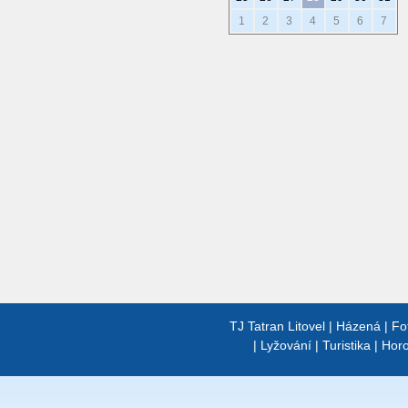
1
2
3
4
5
6
7
TJ Tatran Litovel
|
Házená
|
Fo
|
Lyžování
|
Turistika
|
Horo