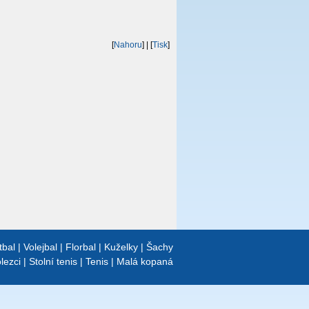
[
Nahoru
]
| [
Tisk
]
tbal
|
Volejbal
|
Florbal
|
Kuželky
|
Šachy
lezci
|
Stolní tenis
|
Tenis
|
Malá kopaná