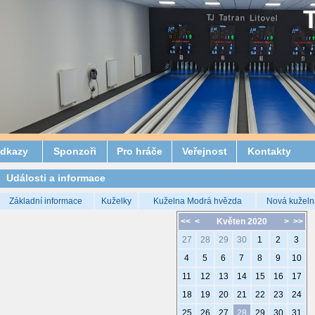
dkazy
Sponzoři
Pro hráče
Veřejnost
Kontakty
Události a informace
Základní informace
Kuželky
Kuželna Modrá hvězda
Nová kuželn
<<
<
Květen 2020
>
>>
27
28
29
30
1
2
3
4
5
6
7
8
9
10
11
12
13
14
15
16
17
18
19
20
21
22
23
24
25
26
27
28
29
30
31