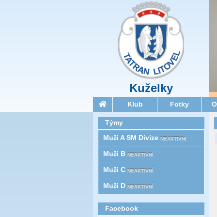
Kuželky
Klub
Fotky
O
Týmy
Muži A SM Divize
NEAKTIVNÍ
Muži B
NEAKTIVNÍ
Muži C
NEAKTIVNÍ
Muži D
NEAKTIVNÍ
Facebook