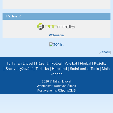
Partneři:
POPmedia
[
Nahoru
]
TJ Tatran Litovel
|
Házená
|
Fotbal
|
Volejbal
|
Florbal
|
Kuželky
|
Šachy
|
Lyžování
|
Turistika
|
Horolezci
|
Stolní tenis
|
Tenis
|
Malá
kopaná
2026 © Tatran Litovel
Webmaster:
Radovan Šimek
Postaveno na:
RSportsCMS