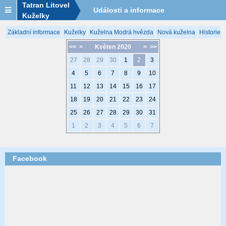
Tatran Litovel
Události a informace
Kuželky
Základní informace
Kuželky
Kuželna Modrá hvězda
Nová kuželna
Historie 
<<
<
Květen 2020
>
>>
27
28
29
30
1
2
3
4
5
6
7
8
9
10
11
12
13
14
15
16
17
18
19
20
21
22
23
24
25
26
27
28
29
30
31
1
2
3
4
5
6
7
Facebook