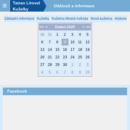
Tatran Litovel
Události a informace
Kuželky
Základní informace
Kuželky
Kuželna Modrá hvězda
Nová kuželna
Historie 
<<
<
Duben 2020
>
>>
30
31
1
2
3
4
5
6
7
8
9
10
11
12
13
14
15
16
17
18
19
20
21
22
23
24
25
26
27
28
29
30
1
2
3
4
5
6
7
8
9
10
Facebook