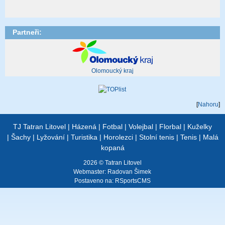
Partneři:
Olomoucký kraj
[
Nahoru
]
TJ Tatran Litovel
|
Házená
|
Fotbal
|
Volejbal
|
Florbal
|
Kuželky
|
Šachy
|
Lyžování
|
Turistika
|
Horolezci
|
Stolní tenis
|
Tenis
|
Malá
kopaná
2026 © Tatran Litovel
Webmaster:
Radovan Šimek
Postaveno na:
RSportsCMS