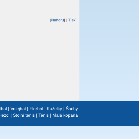
[
Nahoru
]
| [
Tisk
]
tbal
|
Volejbal
|
Florbal
|
Kuželky
|
Šachy
lezci
|
Stolní tenis
|
Tenis
|
Malá kopaná