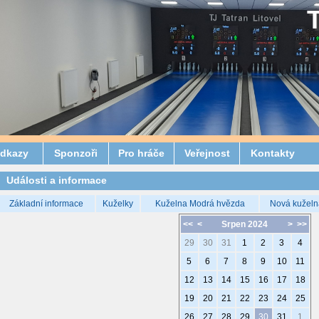
dkazy
Sponzoři
Pro hráče
Veřejnost
Kontakty
Události a informace
Základní informace
Kuželky
Kuželna Modrá hvězda
Nová kuželn
<<
<
Srpen 2024
>
>>
29
30
31
1
2
3
4
5
6
7
8
9
10
11
12
13
14
15
16
17
18
19
20
21
22
23
24
25
26
27
28
29
30
31
1