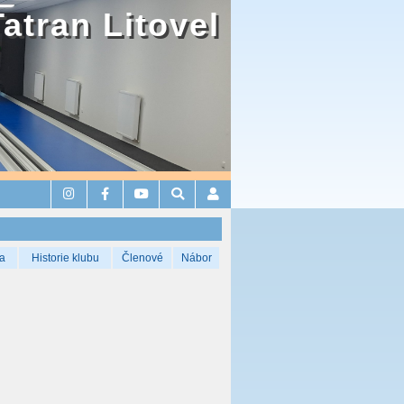
Tatran Litovel
a
Historie klubu
Členové
Nábor