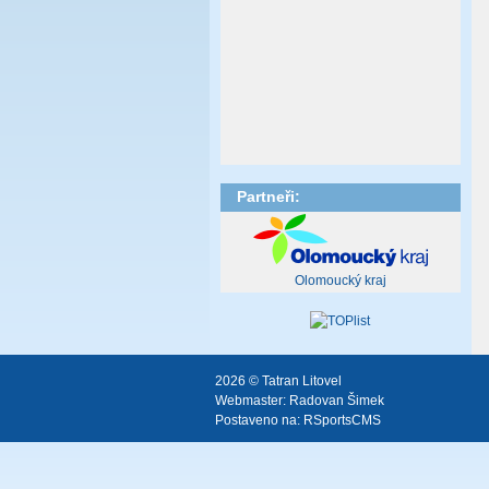
Partneři:
Olomoucký kraj
2026 © Tatran Litovel
Webmaster:
Radovan Šimek
Postaveno na:
RSportsCMS