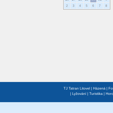
2
3
4
5
6
7
8
TJ Tatran Litovel
|
Házená
|
Fo
|
Lyžování
|
Turistika
|
Horo