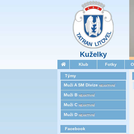
Kuželky
Klub
Fotky
O
Týmy
Muži A SM Divize
NEAKTIVNÍ
Muži B
NEAKTIVNÍ
Muži C
NEAKTIVNÍ
Muži D
NEAKTIVNÍ
Facebook