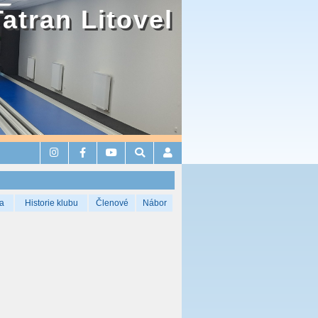
Tatran Litovel
a
Historie klubu
Členové
Nábor