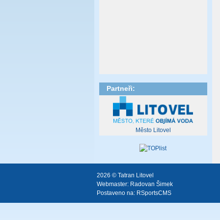
Partneři:
Město Litovel
2026 © Tatran Litovel
Webmaster:
Radovan Šimek
Postaveno na:
RSportsCMS