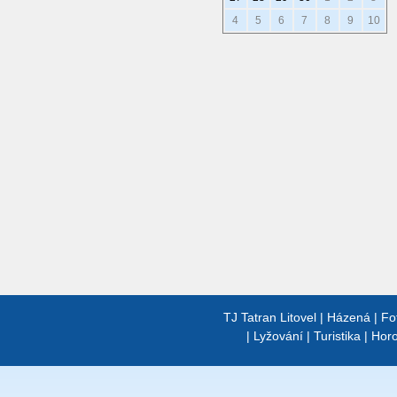
4
5
6
7
8
9
10
TJ Tatran Litovel
|
Házená
|
Fo
|
Lyžování
|
Turistika
|
Horo