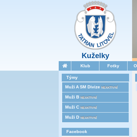
Kuželky
Klub
Fotky
O
Týmy
Muži A SM Divize
NEAKTIVNÍ
Muži B
NEAKTIVNÍ
Muži C
NEAKTIVNÍ
Muži D
NEAKTIVNÍ
Facebook