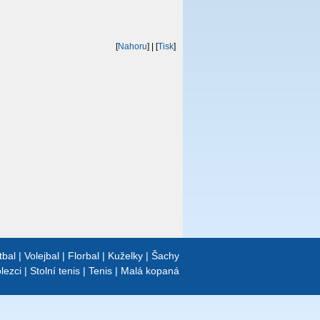
[
Nahoru
]
| [
Tisk
]
tbal
|
Volejbal
|
Florbal
|
Kuželky
|
Šachy
lezci
|
Stolní tenis
|
Tenis
|
Malá kopaná