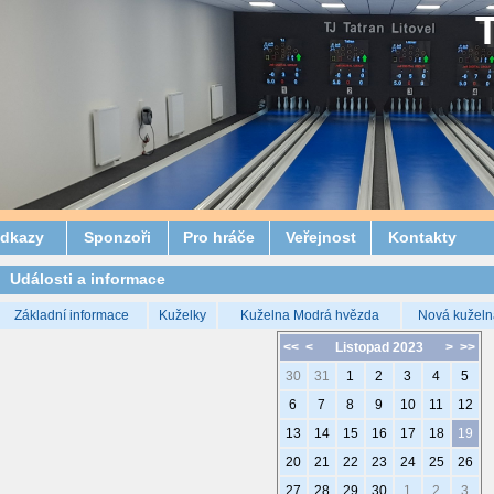
dkazy
Sponzoři
Pro hráče
Veřejnost
Kontakty
Události a informace
Základní informace
Kuželky
Kuželna Modrá hvězda
Nová kuželn
<<
<
Listopad 2023
>
>>
30
31
1
2
3
4
5
6
7
8
9
10
11
12
13
14
15
16
17
18
19
20
21
22
23
24
25
26
27
28
29
30
1
2
3