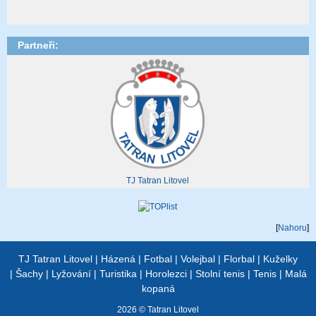
Partneři:
TJ Tatran Litovel
[
Nahoru
]
TJ Tatran Litovel
|
Házená
|
Fotbal
|
Volejbal
|
Florbal
|
Kuželky
|
Šachy
|
Lyžování
|
Turistika
|
Horolezci
|
Stolní tenis
|
Tenis
|
Malá
kopaná
2026 © Tatran Litovel