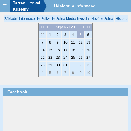
Tatran Litovel
Události a informace
Kuželky
Základní informace
Kuželky
Kuželna Modrá hvězda
Nová kuželna
Historie 
<<
<
Srpen 2023
>
>>
31
1
2
3
4
5
6
7
8
9
10
11
12
13
14
15
16
17
18
19
20
21
22
23
24
25
26
27
28
29
30
31
1
2
3
4
5
6
7
8
9
10
Facebook