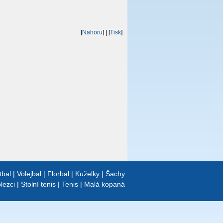
[
Nahoru
]
| [
Tisk
]
tbal
|
Volejbal
|
Florbal
|
Kuželky
|
Šachy
lezci
|
Stolní tenis
|
Tenis
|
Malá kopaná