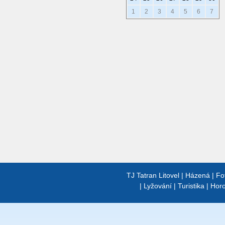
1
2
3
4
5
6
7
TJ Tatran Litovel
|
Házená
|
Fo
|
Lyžování
|
Turistika
|
Horo