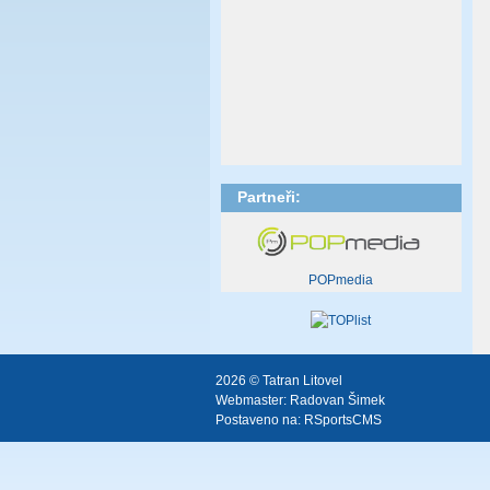
Partneři:
POPmedia
2026 © Tatran Litovel
Webmaster:
Radovan Šimek
Postaveno na:
RSportsCMS