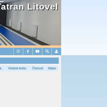
Tatran Litovel
a
Historie klubu
Členové
Nábor