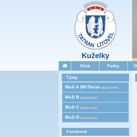
Kuželky
Klub
Fotky
O
Týmy
Muži A SM Divize
NEAKTIVNÍ
Muži B
NEAKTIVNÍ
Muži C
NEAKTIVNÍ
Muži D
NEAKTIVNÍ
Facebook