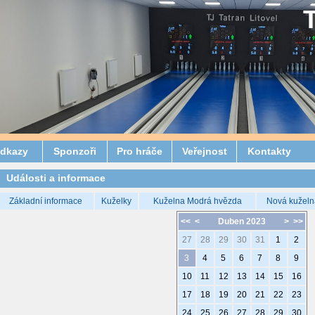
dkazy
Sponzoři
Pro hráče
Veřejnost
Kontakty
Události a informace
Základní informace
Kuželky
Kuželna Modrá hvězda
Nová kuželn
<<
<
Duben 2023
>
>>
27
28
29
30
31
1
2
3
4
5
6
7
8
9
10
11
12
13
14
15
16
17
18
19
20
21
22
23
24
25
26
27
28
29
30