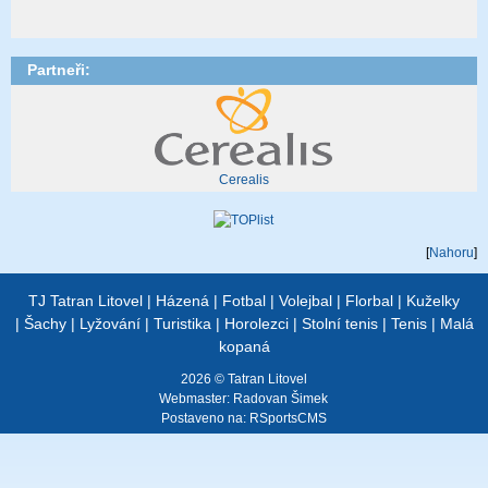
Partneři:
Cerealis
[
Nahoru
]
TJ Tatran Litovel
|
Házená
|
Fotbal
|
Volejbal
|
Florbal
|
Kuželky
|
Šachy
|
Lyžování
|
Turistika
|
Horolezci
|
Stolní tenis
|
Tenis
|
Malá
kopaná
2026 © Tatran Litovel
Webmaster:
Radovan Šimek
Postaveno na:
RSportsCMS