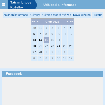
Tatran Litovel
Události a informace
Kuželky
Základní informace
Kuželky
Kuželna Modrá hvězda
Nová kuželna
Historie 
<<
<
Únor 2023
>
>>
30
31
1
2
3
4
5
6
7
8
9
10
11
12
13
14
15
16
17
18
19
20
21
22
23
24
25
26
27
28
1
2
3
4
5
6
7
8
9
10
11
12
Facebook