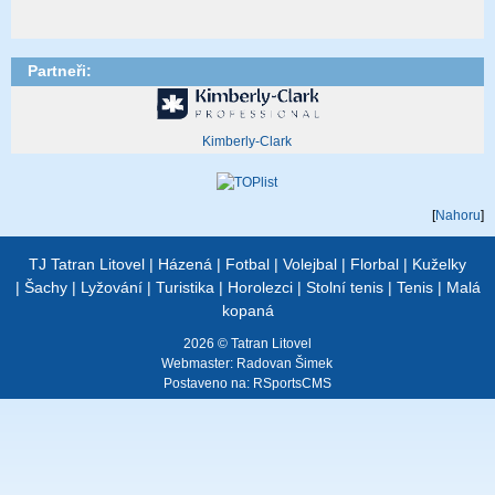
Partneři:
Kimberly-Clark
[
Nahoru
]
TJ Tatran Litovel
|
Házená
|
Fotbal
|
Volejbal
|
Florbal
|
Kuželky
|
Šachy
|
Lyžování
|
Turistika
|
Horolezci
|
Stolní tenis
|
Tenis
|
Malá
kopaná
2026 © Tatran Litovel
Webmaster:
Radovan Šimek
Postaveno na:
RSportsCMS