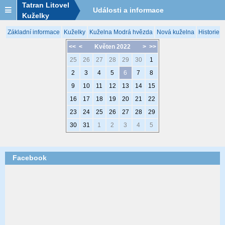
Tatran Litovel
Události a informace
Kuželky
Základní informace
Kuželky
Kuželna Modrá hvězda
Nová kuželna
Historie 
<<
<
Květen 2022
>
>>
25
26
27
28
29
30
1
2
3
4
5
6
7
8
9
10
11
12
13
14
15
16
17
18
19
20
21
22
23
24
25
26
27
28
29
30
31
1
2
3
4
5
Facebook