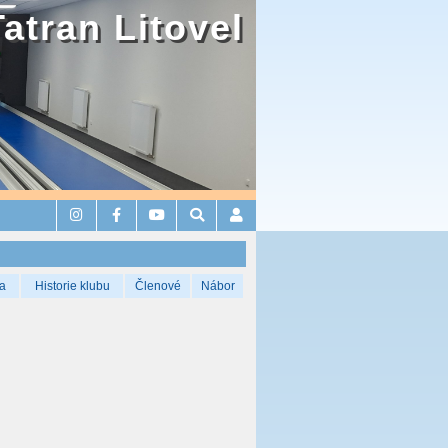
Tatran Litovel
a
Historie klubu
Členové
Nábor