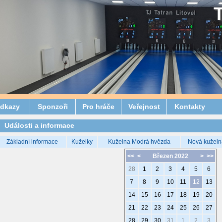
dkazy
Sponzoři
Pro hráče
Veřejnost
Kontakty
Události a informace
Základní informace
Kuželky
Kuželna Modrá hvězda
Nová kuželn
<<
<
Březen 2022
>
>>
28
1
2
3
4
5
6
7
8
9
10
11
12
13
14
15
16
17
18
19
20
21
22
23
24
25
26
27
28
29
30
31
1
2
3