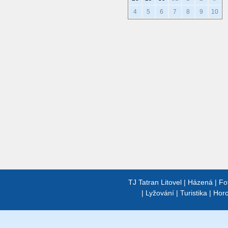
4
5
6
7
8
9
10
TJ Tatran Litovel
|
Házená
|
Fo
|
Lyžování
|
Turistika
|
Horo