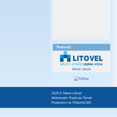
Partneři:
Město Litovel
2026 © Tatran Litovel
Webmaster:
Radovan Šimek
Postaveno na:
RSportsCMS