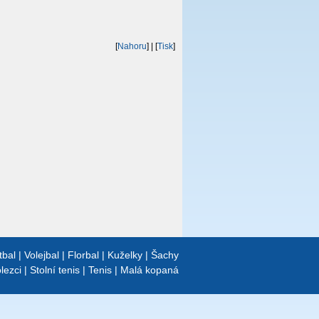
[
Nahoru
]
| [
Tisk
]
tbal
|
Volejbal
|
Florbal
|
Kuželky
|
Šachy
lezci
|
Stolní tenis
|
Tenis
|
Malá kopaná