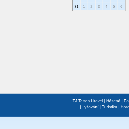
31
1
2
3
4
5
6
TJ Tatran Litovel
|
Házená
|
Fo
|
Lyžování
|
Turistika
|
Horo