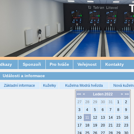
dkazy
Sponzoři
Pro hráče
Veřejnost
Kontakty
Události a informace
Základní informace
Kuželky
Kuželna Modrá hvězda
Nová kuželn
<<
<
Leden 2022
>
>>
27
28
29
30
31
1
2
3
4
5
6
7
8
9
10
11
12
13
14
15
16
17
18
19
20
21
22
23
24
25
26
27
28
29
30