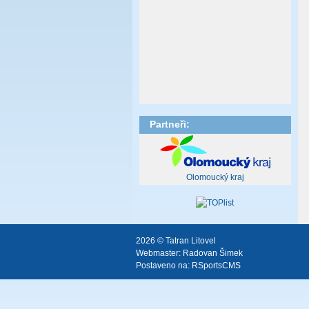
Partneři:
Olomoucký kraj
2026 © Tatran Litovel
Webmaster:
Radovan Šimek
Postaveno na:
RSportsCMS