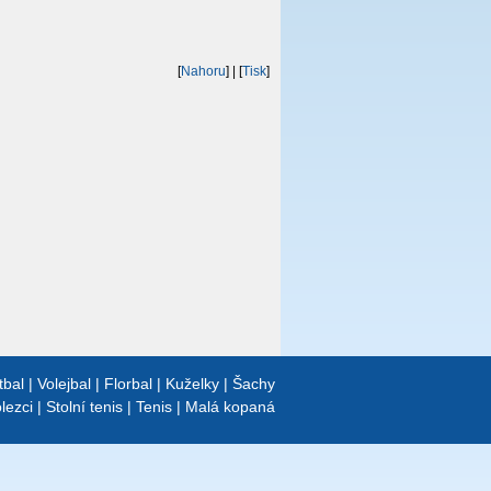
[
Nahoru
]
| [
Tisk
]
tbal
|
Volejbal
|
Florbal
|
Kuželky
|
Šachy
lezci
|
Stolní tenis
|
Tenis
|
Malá kopaná