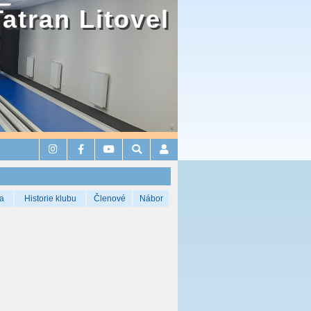
Tatran Litovel
a
Historie klubu
Členové
Nábor