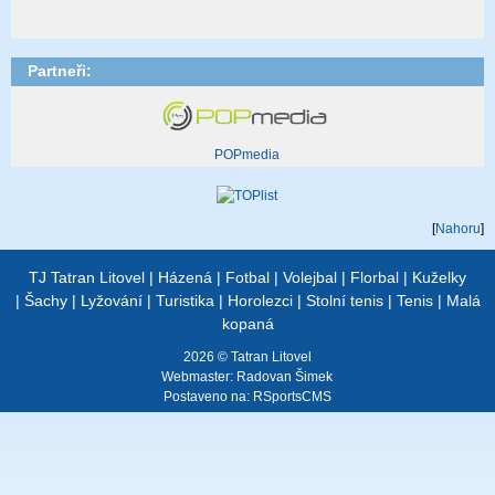
Partneři:
POPmedia
[
Nahoru
]
TJ Tatran Litovel
|
Házená
|
Fotbal
|
Volejbal
|
Florbal
|
Kuželky
|
Šachy
|
Lyžování
|
Turistika
|
Horolezci
|
Stolní tenis
|
Tenis
|
Malá
kopaná
2026 © Tatran Litovel
Webmaster:
Radovan Šimek
Postaveno na:
RSportsCMS