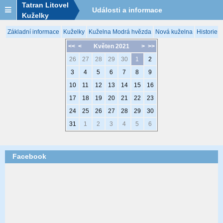
Tatran Litovel
Události a informace
Kuželky
Základní informace
Kuželky
Kuželna Modrá hvězda
Nová kuželna
Historie 
<<
<
Květen 2021
>
>>
26
27
28
29
30
1
2
3
4
5
6
7
8
9
10
11
12
13
14
15
16
17
18
19
20
21
22
23
24
25
26
27
28
29
30
31
1
2
3
4
5
6
Facebook