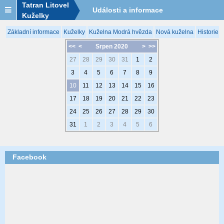
Tatran Litovel
Události a informace
Kuželky
Základní informace
Kuželky
Kuželna Modrá hvězda
Nová kuželna
Historie 
<<
<
Srpen 2020
>
>>
27
28
29
30
31
1
2
3
4
5
6
7
8
9
10
11
12
13
14
15
16
17
18
19
20
21
22
23
24
25
26
27
28
29
30
31
1
2
3
4
5
6
Facebook