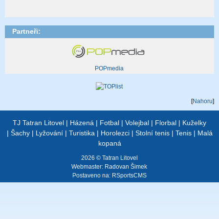
Partneři:
POPmedia
[
Nahoru
]
TJ Tatran Litovel
|
Házená
|
Fotbal
|
Volejbal
|
Florbal
|
Kuželky
|
Šachy
|
Lyžování
|
Turistika
|
Horolezci
|
Stolní tenis
|
Tenis
|
Malá
kopaná
2026 © Tatran Litovel
Webmaster:
Radovan Šimek
Postaveno na:
RSportsCMS