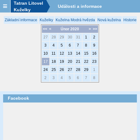
Tatran Litovel
Události a informace
Kuželky
Základní informace
Kuželky
Kuželna Modrá hvězda
Nová kuželna
Historie 
<<
<
Únor 2020
>
>>
27
28
29
30
31
1
2
3
4
5
6
7
8
9
10
11
12
13
14
15
16
17
18
19
20
21
22
23
24
25
26
27
28
29
1
2
3
4
5
6
7
8
Facebook