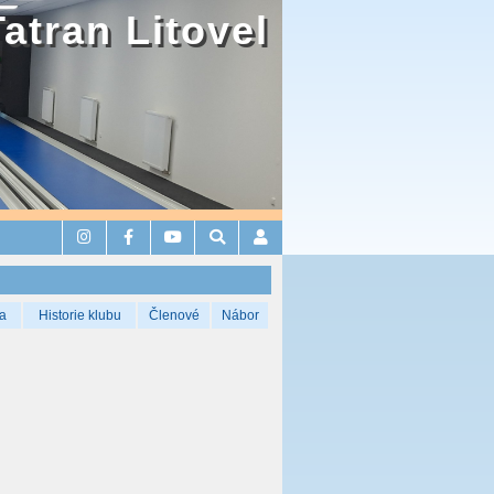
Tatran Litovel
a
Historie klubu
Členové
Nábor