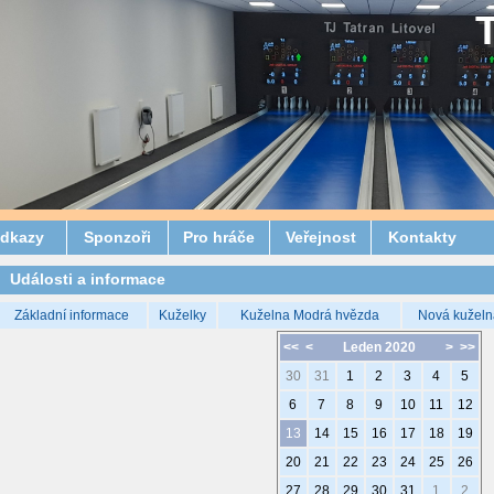
dkazy
Sponzoři
Pro hráče
Veřejnost
Kontakty
Události a informace
Základní informace
Kuželky
Kuželna Modrá hvězda
Nová kuželn
<<
<
Leden 2020
>
>>
30
31
1
2
3
4
5
6
7
8
9
10
11
12
13
14
15
16
17
18
19
20
21
22
23
24
25
26
27
28
29
30
31
1
2