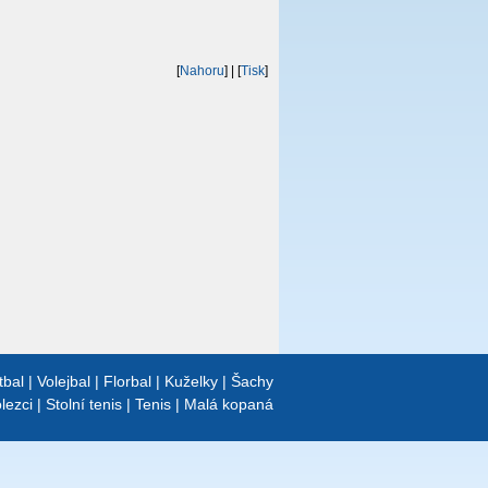
[
Nahoru
]
| [
Tisk
]
tbal
|
Volejbal
|
Florbal
|
Kuželky
|
Šachy
lezci
|
Stolní tenis
|
Tenis
|
Malá kopaná