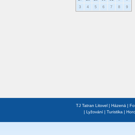
3
4
5
6
7
8
9
TJ Tatran Litovel
|
Házená
|
Fo
|
Lyžování
|
Turistika
|
Horo