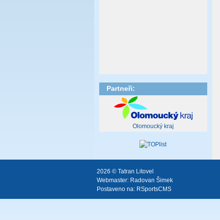
Partneři:
Olomoucký kraj
2026 © Tatran Litovel
Webmaster:
Radovan Šimek
Postaveno na:
RSportsCMS