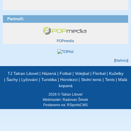
Partneři:
POPmedia
[
Nahoru
]
TJ Tatran Litovel
|
Házená
|
Fotbal
|
Volejbal
|
Florbal
|
Kuželky
|
Šachy
|
Lyžování
|
Turistika
|
Horolezci
|
Stolní tenis
|
Tenis
|
Malá
kopaná
2026 © Tatran Litovel
Webmaster:
Radovan Šimek
Postaveno na:
RSportsCMS