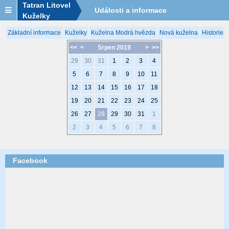
Tatran Litovel
Události a informace
Kuželky
Základní informace
Kuželky
Kuželna Modrá hvězda
Nová kuželna
Historie 
<<
<
Srpen 2019
>
>>
29
30
31
1
2
3
4
5
6
7
8
9
10
11
12
13
14
15
16
17
18
19
20
21
22
23
24
25
26
27
28
29
30
31
1
2
3
4
5
6
7
8
Facebook