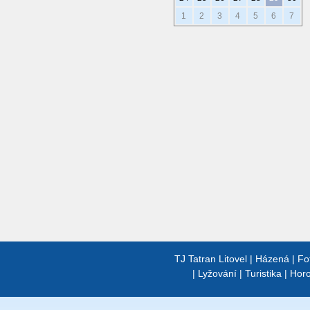
1
2
3
4
5
6
7
TJ Tatran Litovel
|
Házená
|
Fo
|
Lyžování
|
Turistika
|
Horo