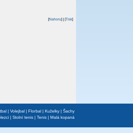
[
Nahoru
]
| [
Tisk
]
tbal
|
Volejbal
|
Florbal
|
Kuželky
|
Šachy
lezci
|
Stolní tenis
|
Tenis
|
Malá kopaná