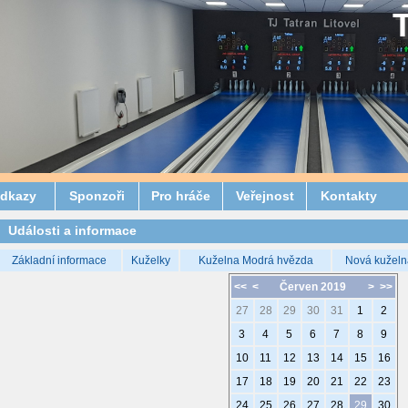
dkazy
Sponzoři
Pro hráče
Veřejnost
Kontakty
Události a informace
Základní informace
Kuželky
Kuželna Modrá hvězda
Nová kuželn
<<
<
Červen 2019
>
>>
27
28
29
30
31
1
2
3
4
5
6
7
8
9
10
11
12
13
14
15
16
17
18
19
20
21
22
23
24
25
26
27
28
29
30