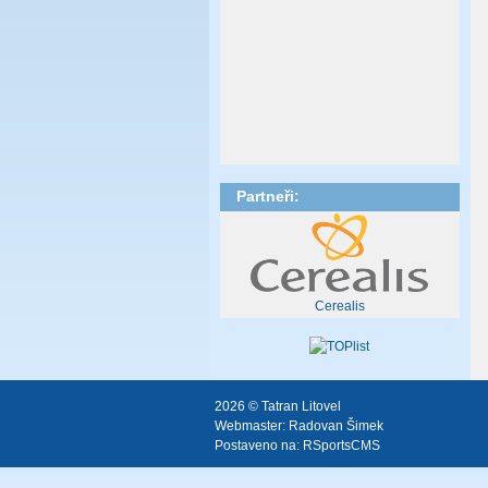
Partneři:
Cerealis
2026 © Tatran Litovel
Webmaster:
Radovan Šimek
Postaveno na:
RSportsCMS