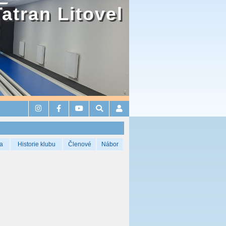
Tatran Litovel
a
Historie klubu
Členové
Nábor