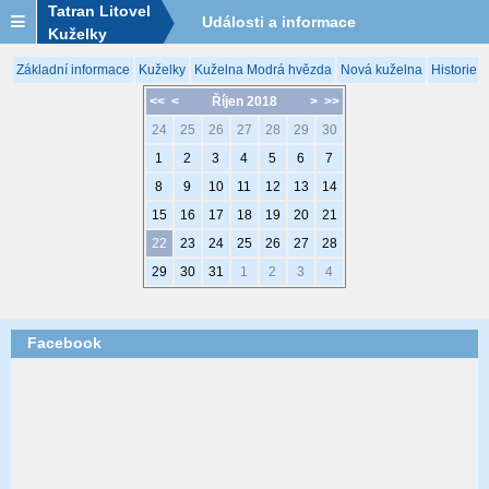
Tatran Litovel
Události a informace
Kuželky
Základní informace
Kuželky
Kuželna Modrá hvězda
Nová kuželna
Historie 
<<
<
Říjen 2018
>
>>
24
25
26
27
28
29
30
1
2
3
4
5
6
7
8
9
10
11
12
13
14
15
16
17
18
19
20
21
22
23
24
25
26
27
28
29
30
31
1
2
3
4
Facebook