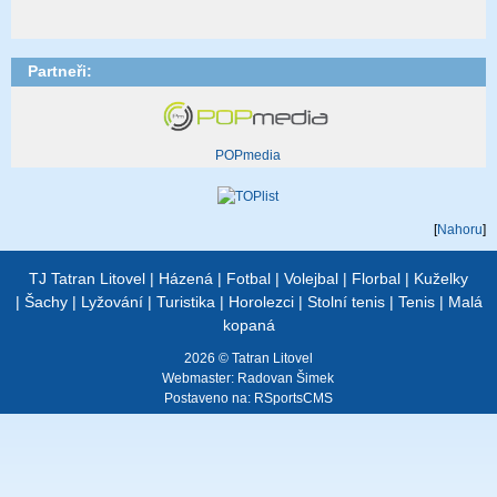
Partneři:
POPmedia
[
Nahoru
]
TJ Tatran Litovel
|
Házená
|
Fotbal
|
Volejbal
|
Florbal
|
Kuželky
|
Šachy
|
Lyžování
|
Turistika
|
Horolezci
|
Stolní tenis
|
Tenis
|
Malá
kopaná
2026 © Tatran Litovel
Webmaster:
Radovan Šimek
Postaveno na:
RSportsCMS