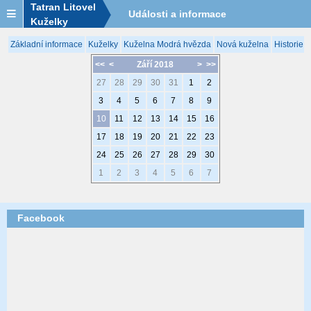
Tatran Litovel
Události a informace
Kuželky
Základní informace
Kuželky
Kuželna Modrá hvězda
Nová kuželna
Historie 
<<
<
Září 2018
>
>>
27
28
29
30
31
1
2
3
4
5
6
7
8
9
10
11
12
13
14
15
16
17
18
19
20
21
22
23
24
25
26
27
28
29
30
1
2
3
4
5
6
7
Facebook