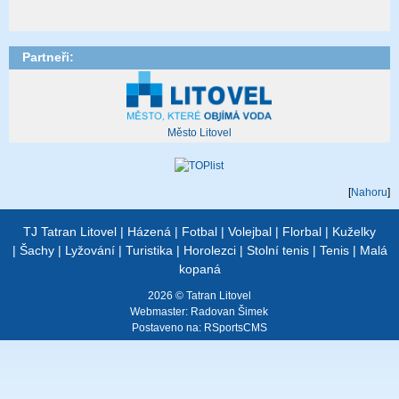
Partneři:
Město Litovel
[
Nahoru
]
TJ Tatran Litovel
|
Házená
|
Fotbal
|
Volejbal
|
Florbal
|
Kuželky
|
Šachy
|
Lyžování
|
Turistika
|
Horolezci
|
Stolní tenis
|
Tenis
|
Malá
kopaná
2026 © Tatran Litovel
Webmaster:
Radovan Šimek
Postaveno na:
RSportsCMS