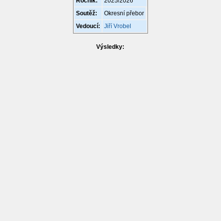
Ročník:
2025/2026
Soutěž:
Okresní přebor
Vedoucí:
Jiří Vrobel
Výsledky: