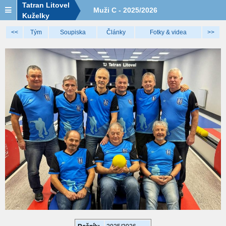
Tatran Litovel
Muži C - 2025/2026
Kuželky
<<
Tým
Soupiska
Články
Fotky & videa
>>