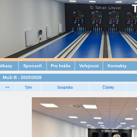
dkazy
Sponzoři
Pro hráče
Veřejnost
Kontakty
Muži B - 2025/2026
<<
Tým
Soupiska
Články