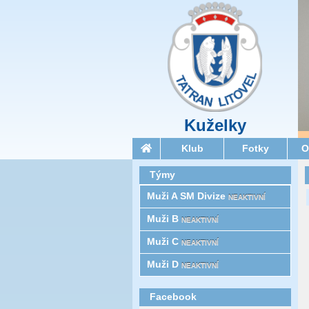
Kuželky
Klub
Fotky
O
Týmy
Muži A SM Divize
NEAKTIVNÍ
Muži B
NEAKTIVNÍ
Muži C
NEAKTIVNÍ
Muži D
NEAKTIVNÍ
Facebook