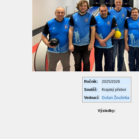
Ročník:
2025/2026
Soutěž:
Krajský přebor
Vedoucí:
Dušan Žouželka
Výsledky: