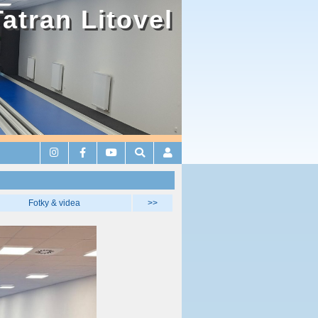
Tatran Litovel
Fotky & videa
>>